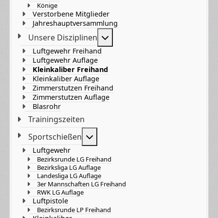
Könige
Verstorbene Mitglieder
Jahreshauptversammlung
Weitere Informationen: Unser
Unsere Disziplinen
Luftgewehr Freihand
Luftgewehr Auflage
Kleinkaliber Freihand
Kleinkaliber Auflage
Zimmerstutzen Freihand
Zimmerstutzen Auflage
Blasrohr
Trainingszeiten
Weitere Informationen: Sportsch
Sportschießen
Luftgewehr
Bezirksrunde LG Freihand
Bezirksliga LG Auflage
Landesliga LG Auflage
3er Mannschaften LG Freihand
RWK LG Auflage
Luftpistole
Bezirksrunde LP Freihand