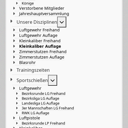
Könige
Verstorbene Mitglieder
Jahreshauptversammlung
Weitere Informationen: Unser
Unsere Disziplinen
Luftgewehr Freihand
Luftgewehr Auflage
Kleinkaliber Freihand
Kleinkaliber Auflage
Zimmerstutzen Freihand
Zimmerstutzen Auflage
Blasrohr
Trainingszeiten
Weitere Informationen: Sportsch
Sportschießen
Luftgewehr
Bezirksrunde LG Freihand
Bezirksliga LG Auflage
Landesliga LG Auflage
3er Mannschaften LG Freihand
RWK LG Auflage
Luftpistole
Bezirksrunde LP Freihand