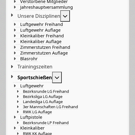
Verstorbene Mitglieder
Jahreshauptversammlung
Weitere Informationen: Unser
Unsere Disziplinen
Luftgewehr Freihand
Luftgewehr Auflage
Kleinkaliber Freihand
Kleinkaliber Auflage
Zimmerstutzen Freihand
Zimmerstutzen Auflage
Blasrohr
Trainingszeiten
Weitere Informationen: Sportsch
Sportschießen
Luftgewehr
Bezirksrunde LG Freihand
Bezirksliga LG Auflage
Landesliga LG Auflage
3er Mannschaften LG Freihand
RWK LG Auflage
Luftpistole
Bezirksrunde LP Freihand
Kleinkaliber
RWK KK Auflage